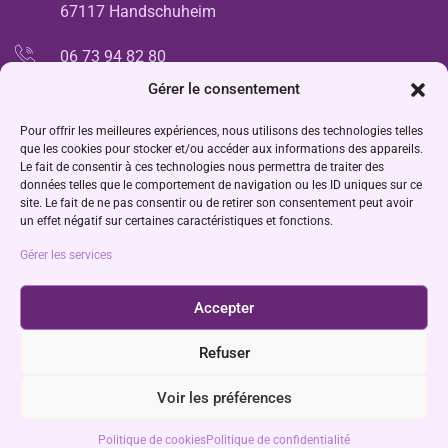
67117 Handschuheim
06 73 94 82 80
Gérer le consentement
anne.vonthron@laposte.net
Pour offrir les meilleures expériences, nous utilisons des technologies telles
9h00 - 18h00
que les cookies pour stocker et/ou accéder aux informations des appareils.
Le fait de consentir à ces technologies nous permettra de traiter des
données telles que le comportement de navigation ou les ID uniques sur ce
Dernières réalisations
site. Le fait de ne pas consentir ou de retirer son consentement peut avoir
un effet négatif sur certaines caractéristiques et fonctions.
Gérer les services
Accepter
Refuser
Voir les préférences
©copyright 2024 Anne Vonthron
Politique de cookies
Politique de confidentialité